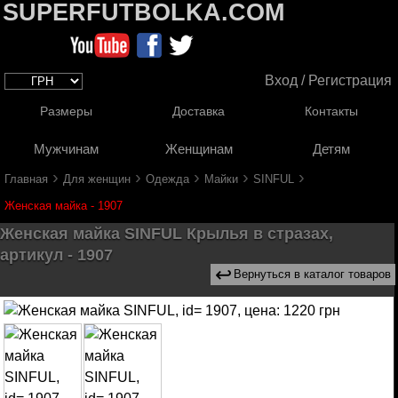
SUPERFUTBOLKA.COM
Вход / Регистрация
Размеры
Доставка
Контакты
Мужчинам
Женщинам
Детям
›
›
›
›
›
Главная
Для женщин
Одежда
Майки
SINFUL
Женская майка - 1907
Женская майка SINFUL Крылья в стразах,
артикул - 1907
↩
Вернуться в каталог товаров