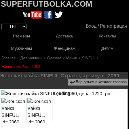
SUPERFUTBOLKA.COM
Вход / Регистрация
Размеры
Доставка
Контакты
Мужчинам
Женщинам
Детям
›
›
›
›
›
Главная
Для женщин
Одежда
Майки
SINFUL
Женская майка - 2060
Женская майка SINFUL Стразы, артикул - 2060
↩
Вернуться в каталог товаров
Loading...