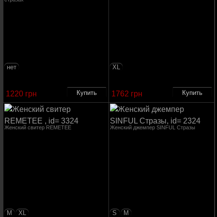
нет
XL
1220 грн
1762 грн
Женский свитер REMETEE
Женский джемпер SINFUL Стразы
M
XL
S
M