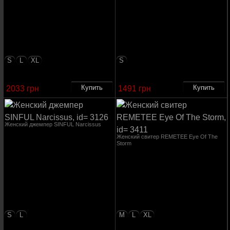
S
L
XL
S
2033 грн
1491 грн
Женский джемпер SINFUL Narcissus
Женский свитер REMETEE Eye Of The
Storm
S
L
M
L
XL