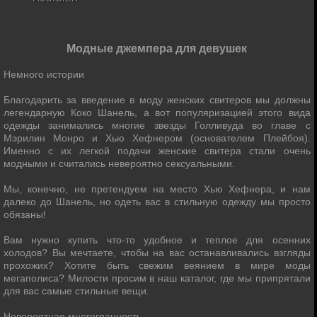
Модные джемпера для девушек
Немного истории
Благодарить за введение в моду женских свитеров мы должны
легендарную Коко Шанель, а вот популяризацией этого вида
одежды занимались многие звезды Голливуда во главе с
Мэрилин Монро и Хью Хефнером (основателем Плейбоя).
Именно с их легкой подачи женские свитера стали очень
модными и считались невероятно сексуальными.
Мы, конечно, не претендуем на место Хью Хефнера, и нам
далеко до Шанель, но одеть вас в стильную одежду мы просто
обязаны!
Вам нужно купить что-то удобное и теплое для осенних
холодов? Вы мечтаете, чтобы на вас останавливались взгляды
прохожих? Хотите быть свежим веянием в мире моды
мегаполиса? Милости просим в наш каталог, где мы припрятали
для вас самые стильные вещи.
Невероятная многогранность