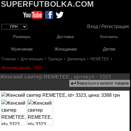
SUPERFUTBOLKA.COM
Вход / Регистрация
Размеры
Доставка
Контакты
Мужчинам
Женщинам
Детям
›
›
›
›
›
Главная
Для женщин
Одежда
Джемпера
REMETEE
Женский свитер - 3323
Женский свитер REMETEE , артикул - 3323
↩
Вернуться в каталог товаров