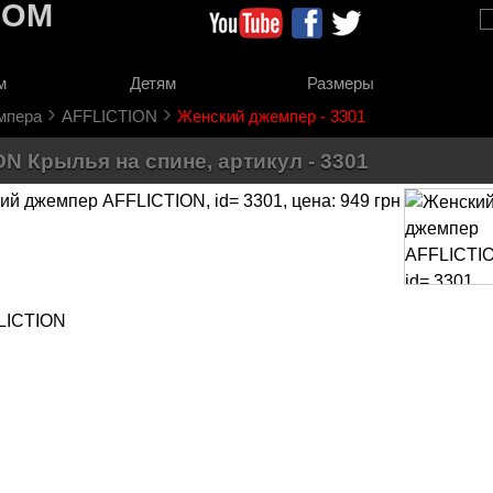
COM
м
Детям
Размеры
›
›
мпера
AFFLICTION
Женский джемпер - 3301
 Крылья на спине, артикул - 3301