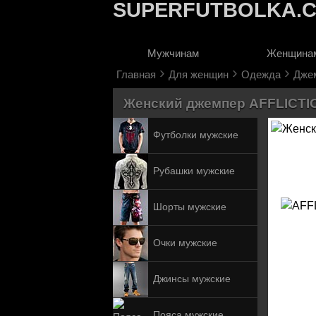
SUPERFUTBOLKA.
Мужчинам
Женщина
›
›
›
Главная
Для женщин
Одежда
Дже
Женский джемпер AFFLICTION
Футболки мужские
Рубашки мужские
Шорты мужские
Очки мужские
Джинсы мужские
Пояса мужские