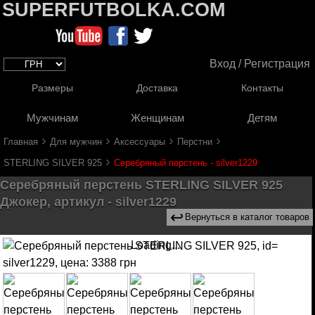
SUPERFUTBOLKA.COM
Вход / Регистрация
Размеры
Доставка
Контакты
Мужчинам
Женщинам
Детям
›
›
›
›
Главная
Для мужчин
Аксессуары
Перстни
›
STERLING SILVER 925
Серебряный перстень - silver1229
Серебряный перстень STERLING SILVER 925
Джокер, артикул - silver1229
↩
Вернуться в каталог товаров
Loading...