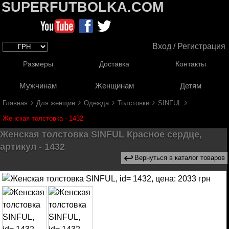
SUPERFUTBOLKA.COM
Вход / Регистрация
Размеры
Доставка
Контакты
Мужчинам
Женщинам
Детям
›
›
›
›
›
Главная
Для женщин
Одежда
Толстовки
SINFUL
Женская толстовка - 1432
Женская толстовка SINFUL Красное сердце,
артикул - 1432
↩
Вернуться в каталог товаров