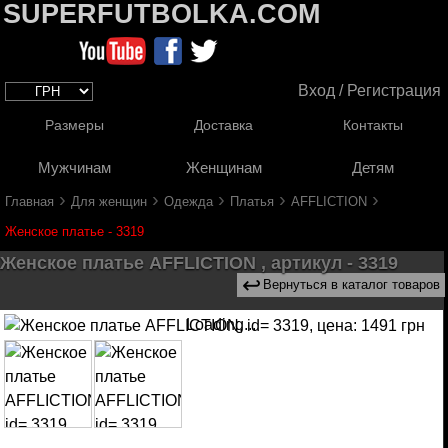
SUPERFUTBOLKA.COM
Вход / Регистрация
Размеры
Доставка
Контакты
Мужчинам
Женщинам
Детям
›
›
›
›
›
Главная
Для женщин
Одежда
Платья
AFFLICTION
Женское платье - 3319
Женское платье AFFLICTION , артикул - 3319
↩
Вернуться в каталог товаров
Loading...