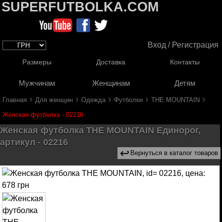
SUPERFUTBOLKA.COM
Вход / Регистрация
Размеры
Доставка
Контакты
Мужчинам
Женщинам
Детям
›
›
›
›
›
Главная
Для женщин
Одежда
Футболки
THE MOUNTAIN
Женская футболка - 02216
Женская футболка THE MOUNTAIN Единорог,
артикул - 02216
↩
Вернуться в каталог товаров