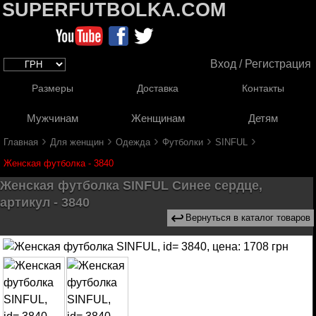
SUPERFUTBOLKA.COM
Вход / Регистрация
Размеры
Доставка
Контакты
Мужчинам
Женщинам
Детям
›
›
›
›
›
Главная
Для женщин
Одежда
Футболки
SINFUL
Женская футболка - 3840
Женская футболка SINFUL Синее сердце,
артикул - 3840
↩
Вернуться в каталог товаров