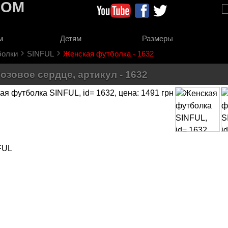
COM
м
Детям
Размеры
›
›
болки
SINFUL
Женская футболка - 1632
зовое сердце, артикул - 1632