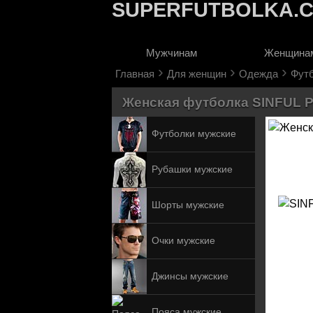
SUPERFUTBOLKA.
Мужчинам
Женщина
›
›
›
Главная
Для женщин
Одежда
Фут
Женская футболка SINFUL Ро
Футболки мужские
Рубашки мужские
Шорты мужские
Очки мужские
Джинсы мужские
Пояса мужские