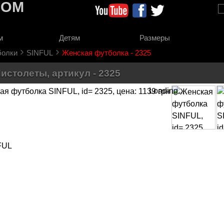
COM
м
Детям
Размеры
›
›
болки
SINFUL
Женская футболка - 2325
столеты, артикул - 2325
Loading...