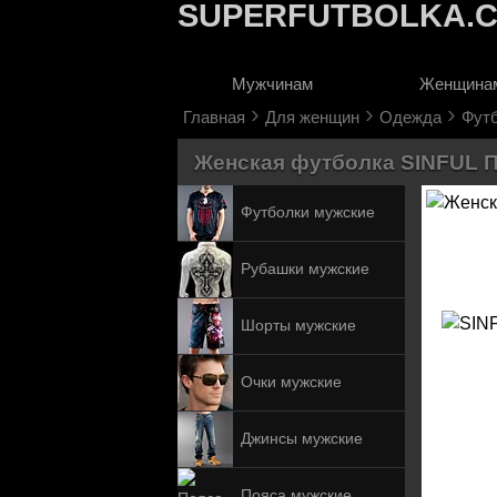
SUPERFUTBOLKA.
Мужчинам
Женщина
›
›
›
Главная
Для женщин
Одежда
Фут
Женская футболка SINFUL Пи
Футболки мужские
Рубашки мужские
Шорты мужские
Очки мужские
Джинсы мужские
Пояса мужские