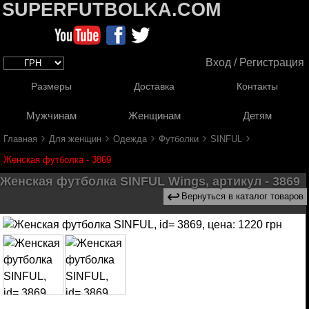
SUPERFUTBOLKA.COM
Вход / Регистрация
Размеры
Доставка
Контакты
Мужчинам
Женщинам
Детям
›
›
›
›
›
Главная
Для женщин
Одежда
Футболки
SINFUL
Женская футболка - 3869
Женская футболка SINFUL Wings, артикул - 3869
↩
Вернуться в каталог товаров