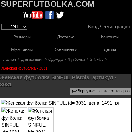
SUPERFUTBOLKA.COM
Вход / Регистрация
Размеры
Доставка
Контакты
Мужчинам
Женщинам
Детям
›
›
›
›
›
Главная
Для женщин
Одежда
Футболки
SINFUL
Женская футболка - 3031
Женская футболка SINFUL Pistols, артикул -
3031
↩
Вернуться в каталог товаров