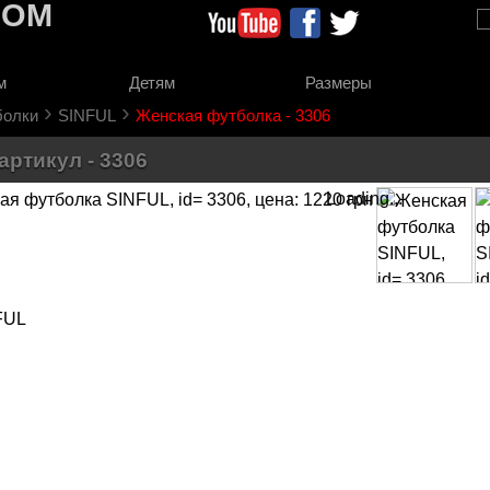
COM
м
Детям
Размеры
›
›
болки
SINFUL
Женская футболка - 3306
артикул - 3306
Loading...