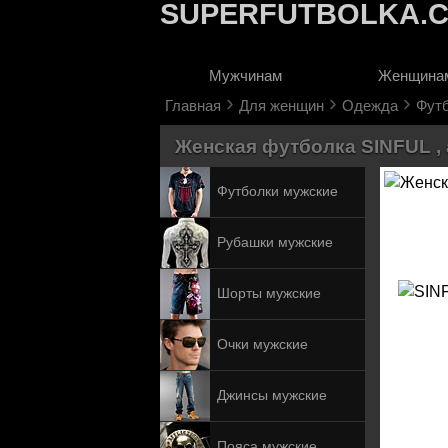
SUPERFUTBOLKA.
Мужчинам
Женщина
›
›
›
Главная
Для женщин
Одежда
Фут
Женская футболка SINFUL , 
Футболки мужские
Рубашки мужские
Шорты мужские
Очки мужские
Джинсы мужские
Пояса мужские