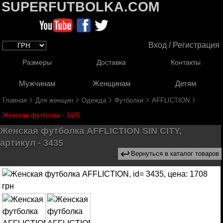
SUPERFUTBOLKA.COM
Вход / Регистрация
Размеры
Доставка
Контакты
Мужчинам
Женщинам
Детям
›
›
›
›
›
Главная
Для женщин
Одежда
Футболки
AFFLICTION
Женская футболка - 3435
Женская футболка AFFLICTION SIN CITY,
артикул - 3435
↩
Вернуться в каталог товаров