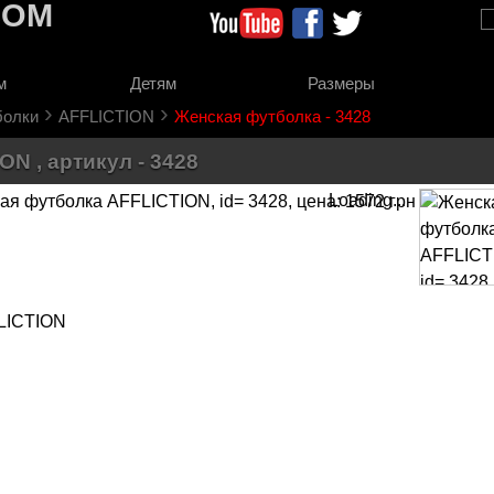
COM
м
Детям
Размеры
›
›
болки
AFFLICTION
Женская футболка - 3428
N , артикул - 3428
Loading...