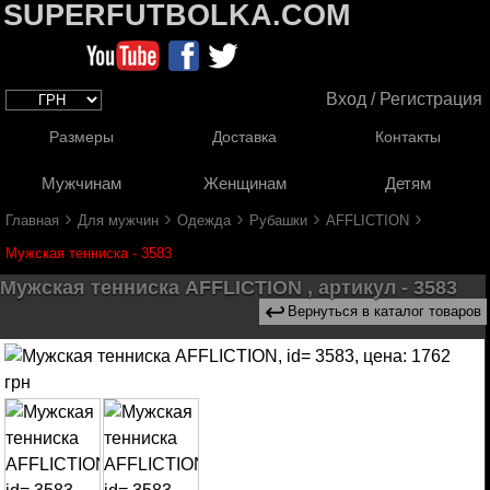
SUPERFUTBOLKA.COM
Вход / Регистрация
Размеры
Доставка
Контакты
Мужчинам
Женщинам
Детям
›
›
›
›
›
Главная
Для мужчин
Одежда
Рубашки
AFFLICTION
Мужская тенниска - 3583
Мужская тенниска AFFLICTION , артикул - 3583
↩
Вернуться в каталог товаров