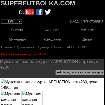
SUPERFUTBOLKA.COM
Вход / Регистрация
Размеры
Доставка
Контакты
Мужчинам
Женщинам
Детям
›
›
›
›
›
Главная
Для мужчин
Одежда
Куртки
AFFLICTION
Мужская кожаная куртка - 4230
Мужская кожаная куртка AFFLICTION , артикул -
4230
↩
Вернуться в каталог товаров