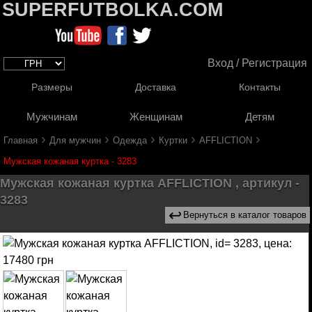
SUPERFUTBOLKA.COM
Вход / Регистрация
Размеры
Доставка
Контакты
Мужчинам
Женщинам
Детям
›
›
›
›
›
Главная
Для мужчин
Одежда
Куртки
AFFLICTION
Мужская кожаная куртка - 3283
Мужская кожаная куртка AFFLICTION , артикул -
3283
↩
Вернуться в каталог товаров