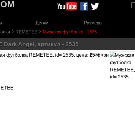
COM
м
Детям
Размеры
›
›
олки
REMETEE
Мужская футболка - 2535
ark Angel, артикул - 2535
Loading...