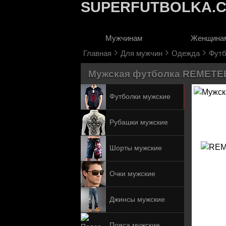
SUPERFUTBOLKA.
Мужчинам
Женщина
›
›
›
Главная
Для мужчин
Одежда
Футб
Мужская футболка REMETEE D
Футболки мужские
Рубашки мужские
Шорты мужские
Очки мужские
Джинсы мужские
Пояса мужские