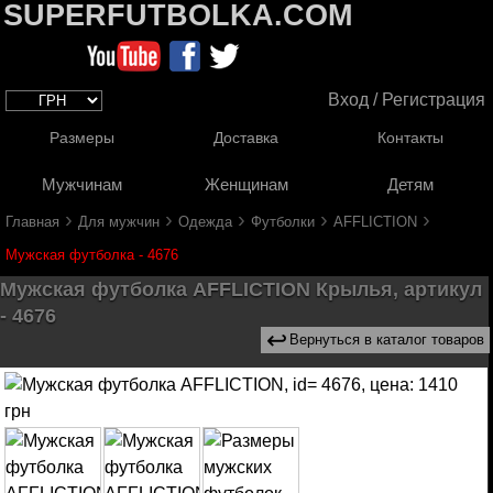
SUPERFUTBOLKA.COM
Вход / Регистрация
Размеры
Доставка
Контакты
Мужчинам
Женщинам
Детям
›
›
›
›
›
Главная
Для мужчин
Одежда
Футболки
AFFLICTION
Мужская футболка - 4676
Мужская футболка AFFLICTION Крылья, артикул
- 4676
↩
Вернуться в каталог товаров