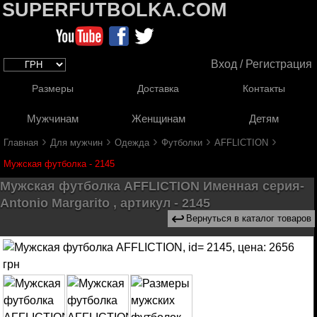
SUPERFUTBOLKA.COM
Вход / Регистрация
Размеры
Доставка
Контакты
Мужчинам
Женщинам
Детям
›
›
›
›
›
Главная
Для мужчин
Одежда
Футболки
AFFLICTION
Мужская футболка - 2145
Мужская футболка AFFLICTION Именная серия-
Antonio Margarito , артикул - 2145
↩
Вернуться в каталог товаров