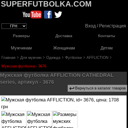
SUPERFUTBOLKA.COM
Вход / Регистрация
Размеры
Доставка
Контакты
Мужчинам
Женщинам
Детям
›
›
›
›
›
Главная
Для мужчин
Одежда
Футболки
AFFLICTION
Мужская футболка - 3676
Мужская футболка AFFLICTION CATHEDRAL
series, артикул - 3676
↩
Вернуться в каталог товаров