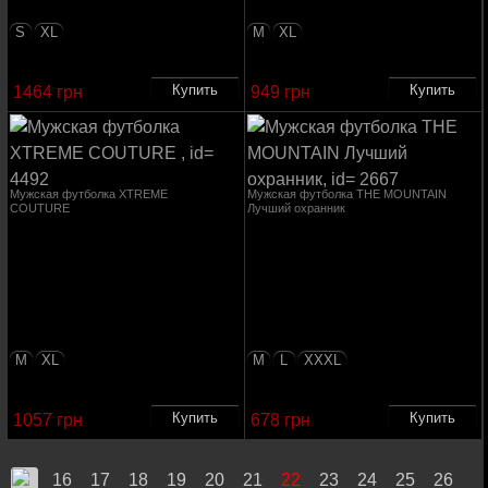
S
XL
M
XL
1464 грн
949 грн
Мужская футболка XTREME
Мужская футболка THE MOUNTAIN
COUTURE
Лучший охранник
M
XL
M
L
XXXL
1057 грн
678 грн
16
17
18
19
20
21
22
23
24
25
26