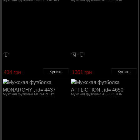
Мужская футболка SNORT GRUNT
Мужская футболка AFFLICTION
L
M
L
434 грн
1301 грн
Мужская футболка MONARCHY
Мужская футболка AFFLICTION