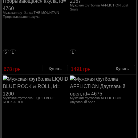
Мужская футболка AFFLICTION Lost
Souls
Мужская футболка THE MOUNTAIN
Прорывающаяся акула
S
L
L
678 грн
1491 грн
Мужская футболка LIQUID BLUE
Мужская футболка AFFLICTION
ROCK & ROLL
Двуглавый орел