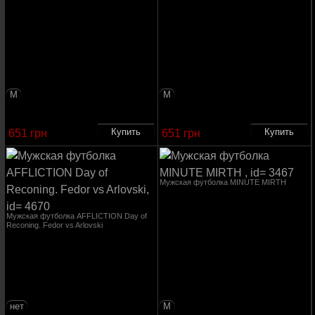
M
M
651 грн
651 грн
Мужская футболка MINUTE MIRTH
Мужская футболка AFFLICTION Day of
Reconing. Fedor vs Arlovski
нет
M