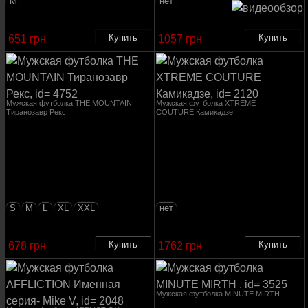
M
нет
651 грн
1057 грн
Мужская футболка THE MOUNTAIN
Мужская футболка XTREME
Тиранозавр Рекс
COUTURE Камикадзе
S
M
L
XL
XXL
нет
678 грн
1762 грн
Мужская футболка MINUTE MIRTH