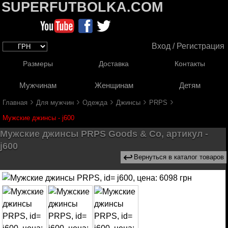
SUPERFUTBOLKA.COM
Вход / Регистрация
Размеры
Доставка
Контакты
Мужчинам
Женщинам
Детям
›
›
›
›
›
Главная
Для мужчин
Одежда
Джинсы
PRPS
Мужские джинсы - j600
Мужские джинсы PRPS Goods & Co, артикул -
j600
↩
Вернуться в каталог товаров