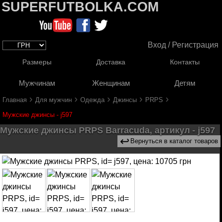
SUPERFUTBOLKA.COM
Вход / Регистрация
Размеры
Доставка
Контакты
Мужчинам
Женщинам
Детям
›
›
›
›
›
Главная
Для мужчин
Одежда
Джинсы
PRPS
Мужские джинсы - j597
Мужские джинсы PRPS Barracuda, артикул - j597
↩
Вернуться в каталог товаров