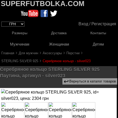
SUPERFUTBOLKA.COM
Вход / Регистрация
Размеры
Доставка
Контакты
Мужчинам
Женщинам
Детям
›
›
›
›
Главная
Для мужчин
Аксессуары
Перстни
›
STERLING SILVER 925
Серебряное кольцо - silver023
Серебряное кольцо STERLING SILVER 925
Паутина, артикул - silver023
↩
Вернуться в каталог товаров