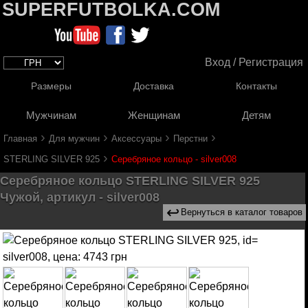
SUPERFUTBOLKA.COM
Вход / Регистрация
Размеры
Доставка
Контакты
Мужчинам
Женщинам
Детям
›
›
›
›
Главная
Для мужчин
Аксессуары
Перстни
›
STERLING SILVER 925
Серебряное кольцо - silver008
Серебряное кольцо STERLING SILVER 925
Чужой, артикул - silver008
↩
Вернуться в каталог товаров