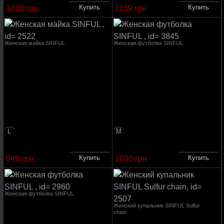
1220 грн
1139 грн
Женская майка SINFUL
Женская футболка SINFUL
L
M
949 грн
1030 грн
Женская футболка SINFUL
Женский купальник SINFUL Sulfur
chain