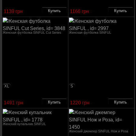
1139 грн
1166 грн
Женская футболка SINFUL Cut Series
Женская футболка SINFUL
XL
S
1491 грн
1220 грн
Женский купальник SINFUL
Женский джемпер SINFUL Нож и Роза