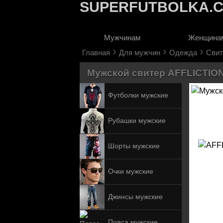
SUPERFUTBOLKA.
Мужчинам
Женщина
›
›
›
Главная
Для мужчин
Одежда
Свит
Мужской свитер AFFLICTION 
Футболки мужские
Рубашки мужские
Шорты мужские
Очки мужские
Джинсы мужские
Пояса мужские