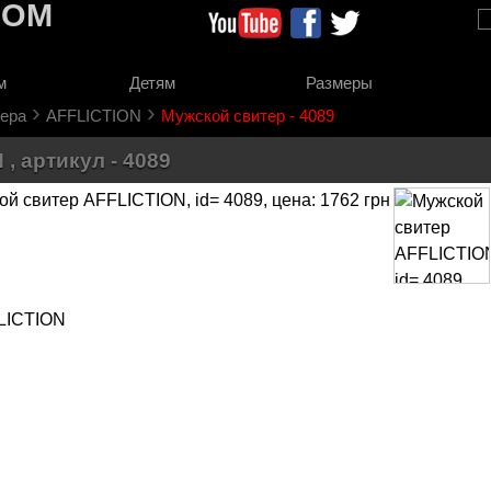
COM
м
Детям
Размеры
›
›
ера
AFFLICTION
Мужской свитер - 4089
, артикул - 4089