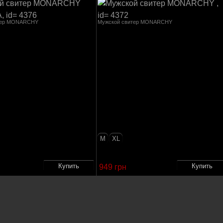
тер MONARCHY
Мужской свитер MONARCHY
M
XL
949 грн