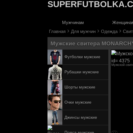
SUPERFUTBOLKA.
Мужчинам
Женщина
›
›
›
Главная
Для мужчин
Одежда
Свит
Мужские свитера MONARCH
Футболки мужские
Мужской сви
Рубашки мужские
Шорты мужские
Очки мужские
Джинсы мужские
Пояса мужские