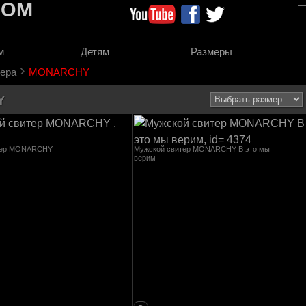
COM
м
Детям
Размеры
›
ера
MONARCHY
Y
тер MONARCHY
Мужской свитер MONARCHY В это мы
верим