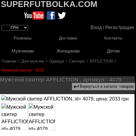
SUPERFUTBOLKA.COM
Вход / Регистрация
Размеры
Доставка
Контакты
Мужчинам
Женщинам
Детям
›
›
›
›
›
Главная
Для мужчин
Одежда
Свитера
AFFLICTION
Мужской свитер - 4079
Мужской свитер AFFLICTION , артикул - 4079
↩
Вернуться в каталог товаров