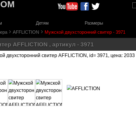
COM
м
Детям
Размеры
›
›
ера
AFFLICTION
Мужской двухсторонний свитер - 3971
ер AFFLICTION , артикул - 3971