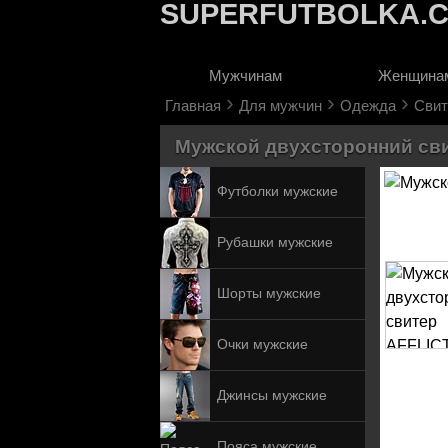
SUPERFUTBOLKA.
Мужчинам
Женщина
›
›
›
Главная
Для мужчин
Одежда
Свит
Мужской двухсторонний свит
Футболки мужские
Рубашки мужские
Шорты мужские
Очки мужские
Джинсы мужские
Пояса мужские