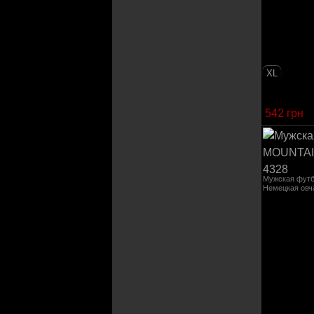
XL
542 грн
Мужская фут
Немецкая овч