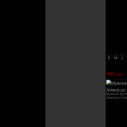
S
M
L
895 грн
Мужская фут
American Cus