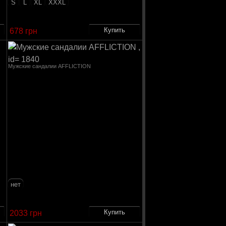
S
L
XL
XXXL
678 грн
Мужские сандалии AFFLICTION
нет
2033 грн