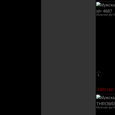
Мужская фут
L
1301 грн
Мужская фу