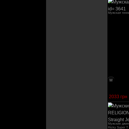
Мужская тен
M
2033 грн
Мужские джи
Ricky Super T 