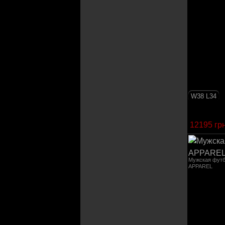
W38 L34
12195 гр
Мужская фут
APPAREL