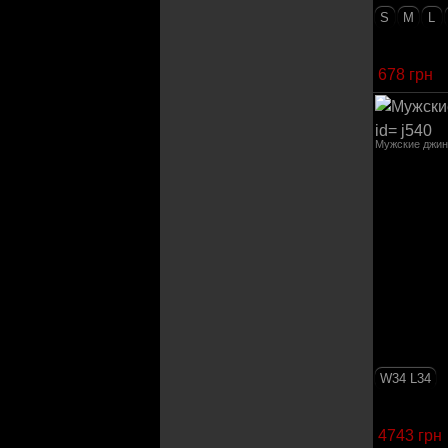
S
M
L
678 грн
Мужские джи
W34 L34
4743 грн