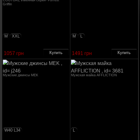
COUTURE Именная серия- Forrest
Griffin
M
XXL
M
L
1057 грн
1491 грн
Мужские джинсы MEK
Мужская майка AFFLICTION
W40 L34
L