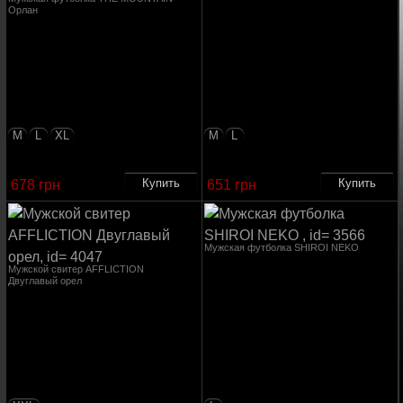
Орлан
M
L
XL
M
L
678 грн
651 грн
Мужская футболка SHIROI NEKO
Мужской свитер AFFLICTION
Двуглавый орел