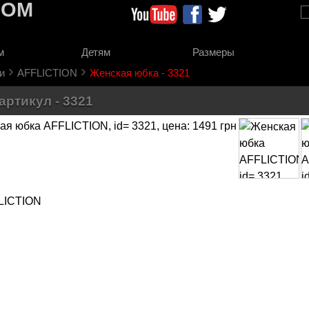
COM
м
Детям
Размеры
›
›
и
AFFLICTION
Женская юбка - 3321
артикул - 3321