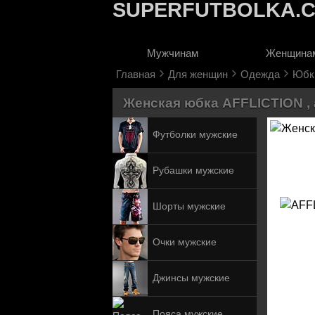
SUPERFUTBOLKA.
Мужчинам
Женщина
›
›
›
Главная
Для женщин
Одежда
Юбк
Женская юбка AFFLICTION , 
Футболки мужские
Рубашки мужские
Шорты мужские
Очки мужские
Джинсы мужские
Пояса мужские