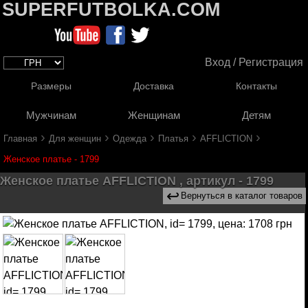
SUPERFUTBOLKA.COM
Вход / Регистрация
Размеры
Доставка
Контакты
Мужчинам
Женщинам
Детям
›
›
›
›
›
Главная
Для женщин
Одежда
Платья
AFFLICTION
Женское платье - 1799
Женское платье AFFLICTION , артикул - 1799
↩
Вернуться в каталог товаров