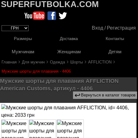
SUPERFUTBOLKA.COM
Вход / Регистрация
Размеры
Доставка
Контакты
Мужчинам
Женщинам
Детям
›
›
›
›
›
Главная
Для мужчин
Одежда
Шорты
AFFLICTION
Мужские шорты для плавания - 4406
Мужские шорты для плавания AFFLICTION
American Customs, артикул - 4406
↩
Вернуться в каталог товаров