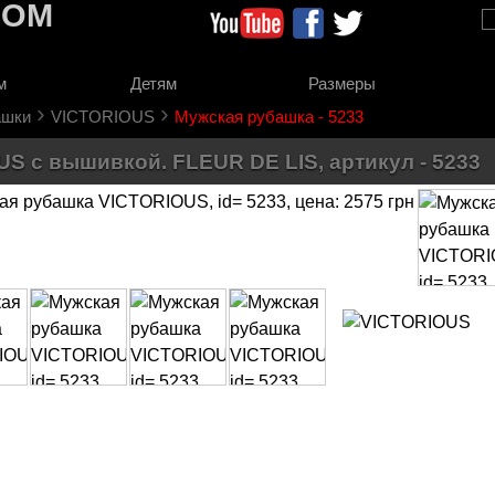
COM
м
Детям
Размеры
›
›
ашки
VICTORIOUS
Мужская рубашка - 5233
S с вышивкой. FLEUR DE LIS, артикул - 5233