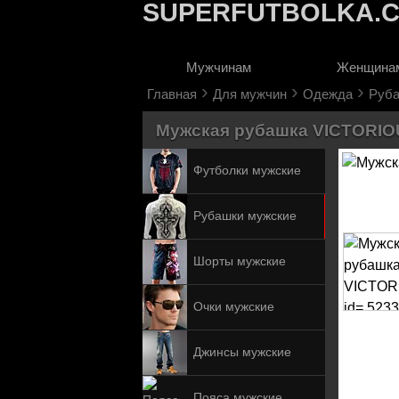
SUPERFUTBOLKA.
Мужчинам
Женщина
›
›
›
Главная
Для мужчин
Одежда
Руб
Мужская рубашка VICTORIOU
Футболки мужские
Рубашки мужские
Шорты мужские
Очки мужские
Джинсы мужские
Пояса мужские