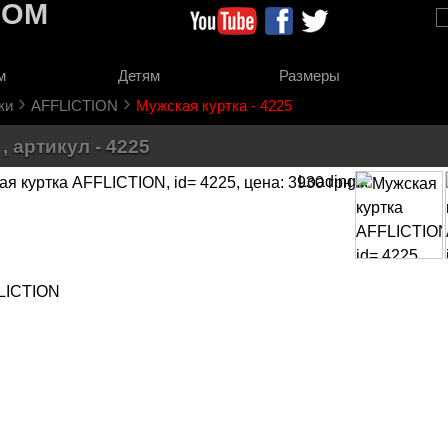
COM
м
Детям
Размеры
›
›
ки
AFFLICTION
Мужская куртка - 4225
 артикул - 4225
Loading...