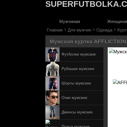
SUPERFUTBOLKA.
Мужчинам
Женщина
›
›
›
Главная
Для мужчин
Одежда
Курт
Мужская куртка AFFLICTION ,
Футболки мужские
Рубашки мужские
Шорты мужские
Очки мужские
Джинсы мужские
Пояса мужские