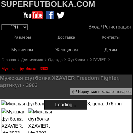
SUPERFUTBOLKA.COM
Вход / Регистрация
Размеры
Доставка
Контакты
Мужчинам
Женщинам
Детям
›
›
›
›
›
Главная
Для мужчин
Одежда
Футболки
XZAVIER
Мужская футболка - 3903
Мужская футболка XZAVIER Freedom Fighter,
артикул - 3903
↩
Вернуться в каталог товаров
Loading...