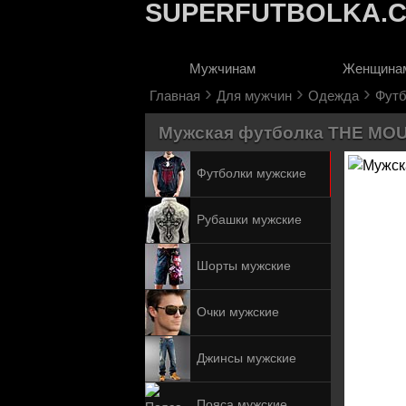
SUPERFUTBOLKA.
Мужчинам
Женщина
›
›
›
Главная
Для мужчин
Одежда
Футб
Мужская футболка THE MOUN
Футболки мужские
Рубашки мужские
Шорты мужские
Очки мужские
Джинсы мужские
Пояса мужские