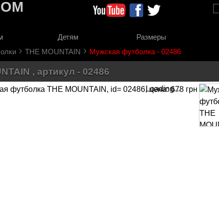
COM
м
Детям
Размеры
›
›
олки
THE MOUNTAIN
Мужская футболка - 02486
TAIN , артикул - 02486
Loading...