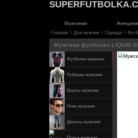
SUPERFUTBOLKA.
Мужчинам
Женщина
›
›
›
Главная
Для мужчин
Одежда
Футб
Мужская футболка LIQUID BLU
Футболки мужские
Рубашки мужские
Шорты мужские
Очки мужские
Джинсы мужские
Пояса мужские