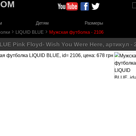
COM
м
Детям
Размеры
›
›
олки
LIQUID BLUE
Мужская футболка - 2106
E Pink Floyd- Wish You Were Here, артикул - 