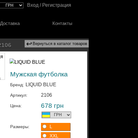
Вход / Регистрация
Доставка
Контакты
↩
Вернуться в каталог товаров
2106
Мужская футболка
LIQUID BLUE
Бренд:
2106
Артикул:
678
грн
Цена:
L
Размеры:
XXL