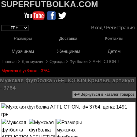
SUPERFUTBOLKA.COM
Вход / Регистрация
Размеры
Доставка
Контакты
Мужчинам
Женщинам
Детям
›
›
›
›
›
Главная
Для мужчин
Одежда
Футболки
AFFLICTION
Мужская футболка - 3764
Мужская футболка AFFLICTION Крылья, артикул
- 3764
↩
Вернуться в каталог товаров