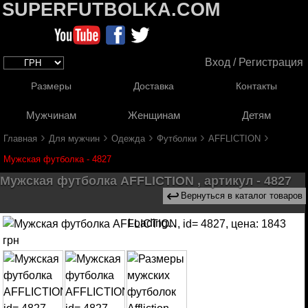
SUPERFUTBOLKA.COM
Вход / Регистрация
Размеры
Доставка
Контакты
Мужчинам
Женщинам
Детям
›
›
›
›
›
Главная
Для мужчин
Одежда
Футболки
AFFLICTION
Мужская футболка - 4827
Мужская футболка AFFLICTION , артикул - 4827
↩
Вернуться в каталог товаров
Loading...