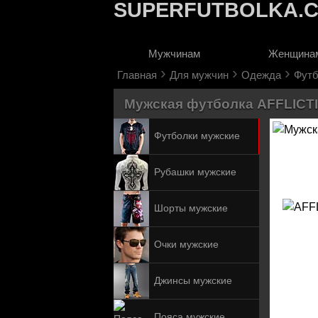
SUPERFUTBOLKA.
Мужчинам
Женщина
›
›
›
Главная
Для мужчин
Одежда
Футб
Мужская футболка AFFLICTIO
Футболки мужские
Рубашки мужские
Шорты мужские
Очки мужские
Джинсы мужские
Пояса мужские