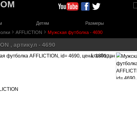
COM
м
Детям
Размеры
›
›
олки
AFFLICTION
Мужская футболка - 4690
N , артикул - 4690
Loading...