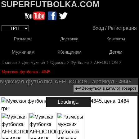
SUPERFUTBOLKA.COM
Вход / Регистрация
Размеры
Доставка
Контакты
Мужчинам
Женщинам
Детям
›
›
›
›
›
Главная
Для мужчин
Одежда
Футболки
AFFLICTION
Мужская футболка - 4645
Мужская футболка AFFLICTION , артикул - 4645
↩
Вернуться в каталог товаров
Loading...