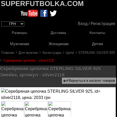
SUPERFUTBOLKA.COM
Вход / Регистрация
Размеры
Доставка
Контакты
Мужчинам
Женщинам
Детям
›
›
›
›
Главная
Для мужчин
Аксессуары
Цепи
STERLING SILVER 925
›
Серебряная цепочка - silver2118
Серебряная цепочка STERLING SILVER 925
Змейка, артикул - silver2118
↩
Вернуться в каталог товаров